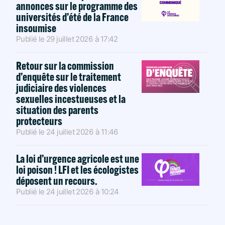
annonces sur le programme des
universités d’été de la France
insoumise
Publié le
29 juillet 2026
à
17:42
Retour sur la commission
d’enquête sur le traitement
judiciaire des violences
sexuelles incestueuses et la
situation des parents
protecteurs
Publié le
24 juillet 2026
à
11:46
La loi d’urgence agricole est une
loi poison ! LFI et les écologistes
déposent un recours.
Publié le
24 juillet 2026
à
10:24