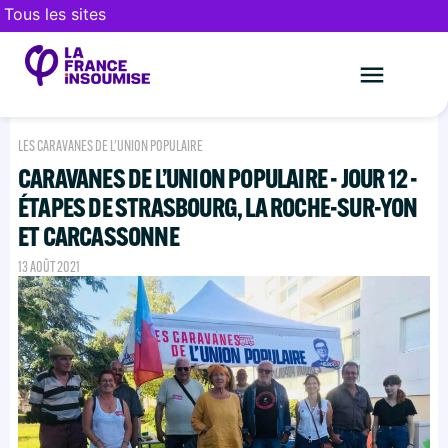
Tous les sites
Le mouveme
FAIRE UN DON
LES CARAVANES DE L'UNION POPULAIRE
CARAVANES DE L’UNION POPULAIRE - JOUR 12 -
ÉTAPES DE STRASBOURG, LA ROCHE-SUR-YON
ET CARCASSONNE
13 AOÛT 2021