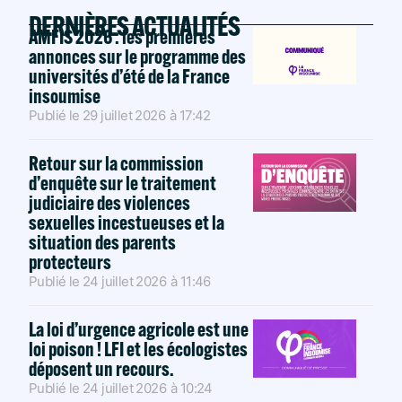
DERNIÈRES ACTUALITÉS
AMFIS 2026 : les premières
annonces sur le programme des
universités d’été de la France
insoumise
Publié le
29 juillet 2026
à
17:42
Retour sur la commission
d’enquête sur le traitement
judiciaire des violences
sexuelles incestueuses et la
situation des parents
protecteurs
Publié le
24 juillet 2026
à
11:46
La loi d’urgence agricole est une
loi poison ! LFI et les écologistes
déposent un recours.
Publié le
24 juillet 2026
à
10:24