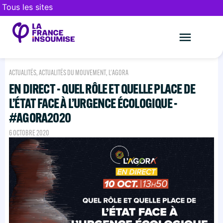
Tous les sites
Le mouveme
FAIRE UN DON
ACTUALITÉS
,
ACTUALITÉS DU MOUVEMENT
,
L'AGORA
EN DIRECT - QUEL RÔLE ET QUELLE PLACE DE
L’ÉTAT FACE À L’URGENCE ÉCOLOGIQUE -
#AGORA2020
6 OCTOBRE 2020