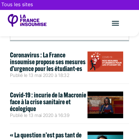
Tous les sites
MAI 13, 2020
Le mouveme
FAIRE UN DON
Coronavirus : La France
insoumise propose ses mesures
d’urgence pour les étudiant·es
Publié le
13 mai 2020
à
18:32
Covid-19 : incurie de la Macronie
face à la crise sanitaire et
écologique
Publié le
13 mai 2020
à
16:39
« La question n’est pas tant de