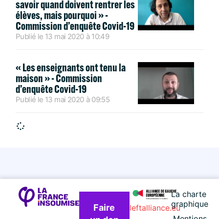
savoir quand doivent rentrer les
élèves, mais pourquoi » -
Commission d’enquête Covid-19
Publié le
13 mai 2020
à
10:49
« Les enseignants ont tenu la
maison » - Commission
d’enquête Covid-19
Publié le
13 mai 2020
à
09:55
La charte
graphique
Faire
leftalliance.eu
Mentions