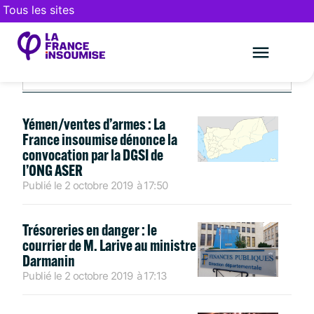
Tous les sites
OCTOBRE 2, 2019
Le mouveme
FAIRE UN DON
Yémen/ventes d’armes : La
France insoumise dénonce la
convocation par la DGSI de
l’ONG ASER
Publié le
2 octobre 2019
à
17:50
Trésoreries en danger : le
courrier de M. Larive au ministre
Darmanin
Publié le
2 octobre 2019
à
17:13