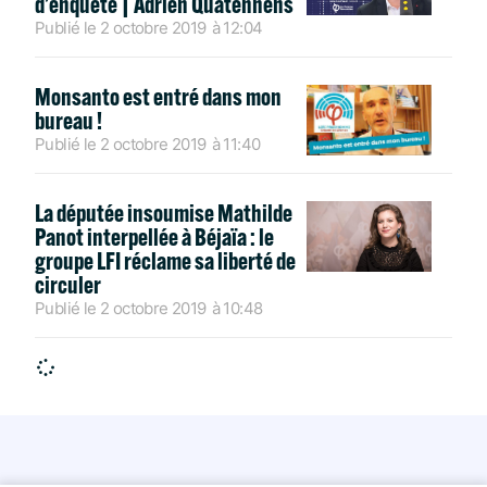
d’enquête | Adrien Quatennens
Publié le
2 octobre 2019
à
12:04
Monsanto est entré dans mon
bureau !
Publié le
2 octobre 2019
à
11:40
La députée insoumise Mathilde
Panot interpellée à Béjaïa : le
groupe LFI réclame sa liberté de
circuler
Publié le
2 octobre 2019
à
10:48