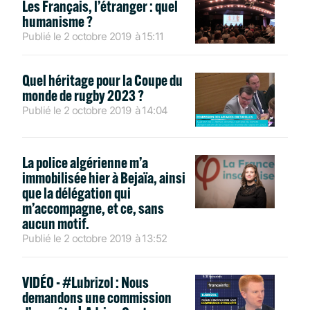
Les Français, l’étranger : quel
humanisme ?
Publié le
2 octobre 2019
à
15:11
Quel héritage pour la Coupe du
monde de rugby 2023 ?
Publié le
2 octobre 2019
à
14:04
La police algérienne m’a
immobilisée hier à Bejaïa, ainsi
que la délégation qui
m’accompagne, et ce, sans
aucun motif.
Publié le
2 octobre 2019
à
13:52
VIDÉO - #Lubrizol : Nous
demandons une commission