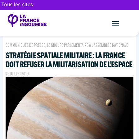
Tous les sites
Le mouveme
FAIRE UN DON
COMMUNIQUÉS DE PRESSE
,
LE GROUPE PARLEMENTAIRE À L'ASSEMBLÉE NATIONALE
STRATÉGIE SPATIALE MILITAIRE : LA FRANCE
DOIT REFUSER LA MILITARISATION DE L’ESPACE
25 JUILLET 2019