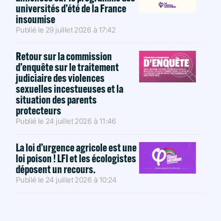
universités d’été de la France
insoumise
Publié le
29 juillet 2026
à
17:42
Retour sur la commission
d’enquête sur le traitement
judiciaire des violences
sexuelles incestueuses et la
situation des parents
protecteurs
Publié le
24 juillet 2026
à
11:46
La loi d’urgence agricole est une
loi poison ! LFI et les écologistes
déposent un recours.
Publié le
24 juillet 2026
à
10:24