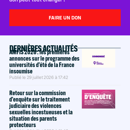
FAIRE UN DON
DERNIÈRES ACTUALITÉS
AMFIS 2026 : les premières
annonces sur le programme des
universités d’été de la France
insoumise
Publié le
29 juillet 2026
à
17:42
Retour sur la commission
d’enquête sur le traitement
judiciaire des violences
sexuelles incestueuses et la
situation des parents
protecteurs