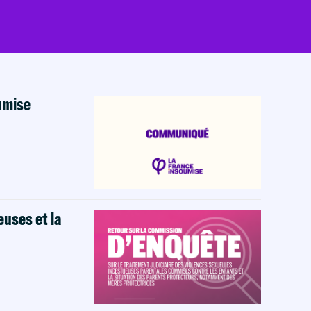
oumise
euses et la