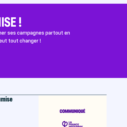
SE !
ener ses campagnes partout en
peut tout changer !
oumise