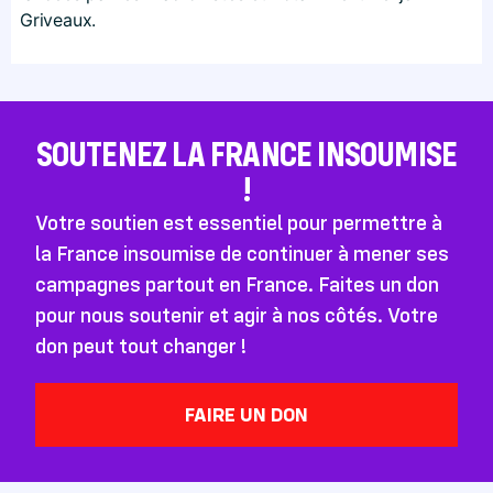
Griveaux.
SOUTENEZ LA FRANCE INSOUMISE
!
Votre soutien est essentiel pour permettre à
la France insoumise de continuer à mener ses
campagnes partout en France. Faites un don
pour nous soutenir et agir à nos côtés. Votre
don peut tout changer !
FAIRE UN DON