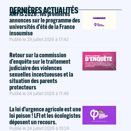
DERNIÈRES ACTUALITÉS
AMFIS 2026 : les premières
annonces sur le programme des
universités d’été de la France
insoumise
Publié le
29 juillet 2026
à
17:42
Retour sur la commission
d’enquête sur le traitement
judiciaire des violences
sexuelles incestueuses et la
situation des parents
protecteurs
Publié le
24 juillet 2026
à
11:46
La loi d’urgence agricole est une
loi poison ! LFI et les écologistes
déposent un recours.
Publié le
24 juillet 2026
à
10:24