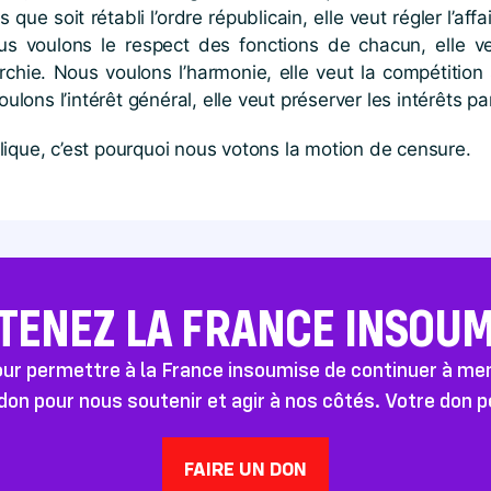
s que soit rétabli l’ordre républicain, elle veut régler l’af
ous voulons le respect des fonctions de chacun, elle v
garchie. Nous voulons l’harmonie, elle veut la compétition
ulons l’intérêt général, elle veut préserver les intérêts par
ique, c’est pourquoi nous votons la motion de censure.
TENEZ LA FRANCE INSOUMI
pour permettre à la France insoumise de continuer à m
don pour nous soutenir et agir à nos côtés. Votre don 
FAIRE UN DON