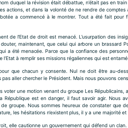
nom duquel la révision était débattue, n’était pas en trai
 ses actions, et dans la volonté de ne rendre de comptes
botée a commencé à le montrer. Tout a été fait pour fai
nt de l’Etat de droit est menacé. L’usurpation des insig
douter, maintenant, que celui qui arbore un brassard Pol
t qui a été menacée. Parce que la confiance des personn
l’Etat à remplir ses missions régaliennes qui est entamé
 pour que chacun y consente. Nul ne doit être au-de
s pas aller chercher le Président. Mais nous pouvons ce
as voter une motion venant du groupe Les Républicains
 République est en danger, il faut savoir agir. Nous av
ent de groupe. Nous sommes heureux de constater que de
ture, les hésitations n’existent plus, il y a une majorité e
roit, elle cautionne un gouvernement qui défend un clan. 