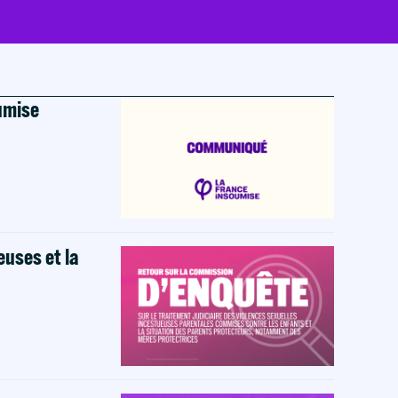
oumise
euses et la