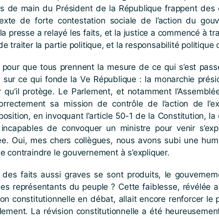
s de main du Président de la République frappent des 
texte de forte contestation sociale de l’action du gouv
presse a relayé les faits, et la justice a commencé à traite
 de traiter la partie politique, et la responsabilité politiq
s pour que tous prennent la mesure de ce qui s’est passé
ile sur ce qui fonde la Ve République : la monarchie prési
r qu’il protège. Le Parlement, et notamment l’Assemblée 
orrectement sa mission de contrôle de l’action de l’e
ition, en invoquant l’article 50-1 de la Constitution, 
incapables de convoquer un ministre pour venir s’expli
ée. Oui, mes chers collègues, nous avons subi une humili
e contraindre le gouvernement à s’expliquer.
 des faits aussi graves se sont produits, le gouvernem
 des représentants du peuple ? Cette faiblesse, révélée
on constitutionnelle en débat, allait encore renforcer le
rlement. La révision constitutionnelle a été heureusemen