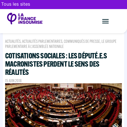
Tous les sites
Le mouveme
FAIRE UN DON
ACTUALITÉS
,
ACTUALITÉS PARLEMENTAIRES
,
COMMUNIQUÉS DE PRESSE
,
LE GROUPE
PARLEMENTAIRE À L'ASSEMBLÉE NATIONALE
COTISATIONS SOCIALES : LES DÉPUTÉ.E.S
MACRONISTES PERDENT LE SENS DES
RÉALITÉS
15 JUIN 2018