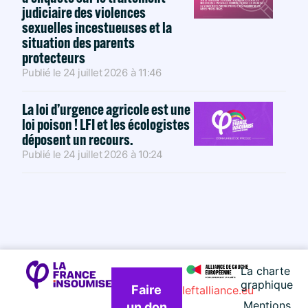
judiciaire des violences
sexuelles incestueuses et la
situation des parents
protecteurs
Publié le
24 juillet 2026
à
11:46
La loi d’urgence agricole est une
loi poison ! LFI et les écologistes
déposent un recours.
Publié le
24 juillet 2026
à
10:24
La charte
graphique
Faire
leftalliance.eu
Mentions
un don