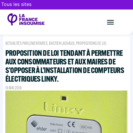
Tous les sites
Le mouveme
FAIRE UN DON
ACTUALITÉS PARLEMENTAIRES
,
BASTIEN LACHAUD
,
PROPOSITIONS DE LOI
PROPOSITION DE LOI TENDANT À PERMETTRE
AUX CONSOMMATEURS ET AUX MAIRES DE
S’OPPOSER À L’INSTALLATION DE COMPTEURS
ÉLECTRIQUES LINKY.
16 MAI 2018