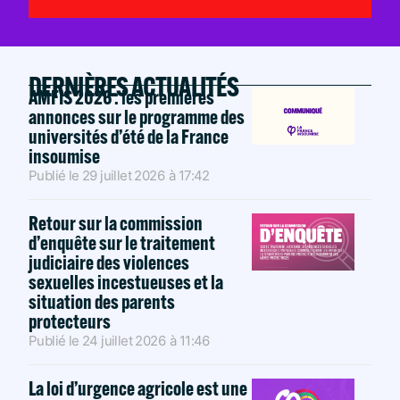
DERNIÈRES ACTUALITÉS
AMFIS 2026 : les premières
annonces sur le programme des
universités d’été de la France
insoumise
Publié le
29 juillet 2026
à
17:42
Retour sur la commission
d’enquête sur le traitement
judiciaire des violences
sexuelles incestueuses et la
situation des parents
protecteurs
Publié le
24 juillet 2026
à
11:46
La loi d’urgence agricole est une