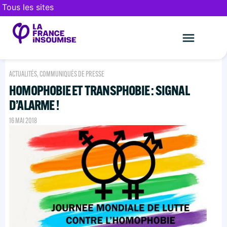
Tous les sites
Le mouveme
FAIRE UN DON
ACTUALITÉS
,
COMMUNIQUÉS DE PRESSE
HOMOPHOBIE ET TRANSPHOBIE : SIGNAL
D’ALARME !
16 MAI 2018