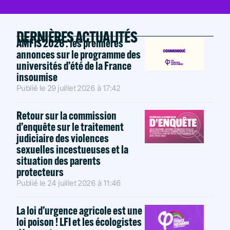
DERNIÈRES ACTUALITÉS
AMFIS 2026 : les premières
annonces sur le programme des
universités d’été de la France
insoumise
Publié le
29 juillet 2026
à
17:42
Retour sur la commission
d’enquête sur le traitement
judiciaire des violences
sexuelles incestueuses et la
situation des parents
protecteurs
Publié le
24 juillet 2026
à
11:46
La loi d’urgence agricole est une
loi poison ! LFI et les écologistes