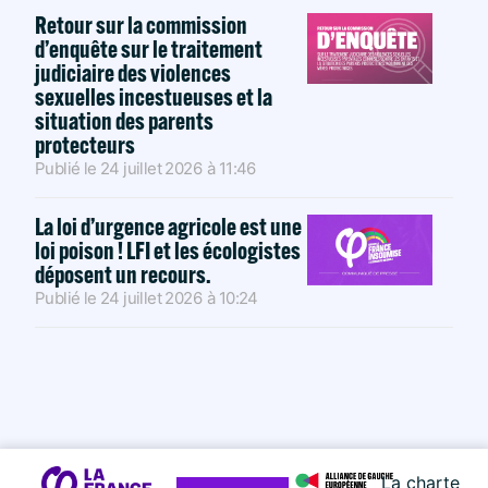
Retour sur la commission
d’enquête sur le traitement
judiciaire des violences
sexuelles incestueuses et la
situation des parents
protecteurs
Publié le
24 juillet 2026
à
11:46
La loi d’urgence agricole est une
loi poison ! LFI et les écologistes
déposent un recours.
Publié le
24 juillet 2026
à
10:24
La charte