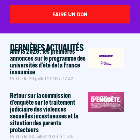
FAIRE UN DON
DERNIÈRES ACTUALITÉS
AMFIS 2026 : les premières
annonces sur le programme des
universités d’été de la France
insoumise
Publié le
29 juillet 2026
à
17:42
Retour sur la commission
d’enquête sur le traitement
judiciaire des violences
sexuelles incestueuses et la
situation des parents
protecteurs
Publié le
24 juillet 2026
à
11:46