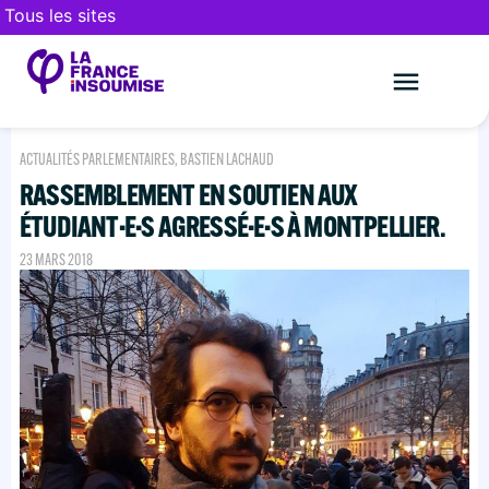
Tous les sites
Le mouveme
FAIRE UN DON
ACTUALITÉS PARLEMENTAIRES
,
BASTIEN LACHAUD
RASSEMBLEMENT EN SOUTIEN AUX
ÉTUDIANT·E·S AGRESSÉ·E·S À MONTPELLIER.
23 MARS 2018