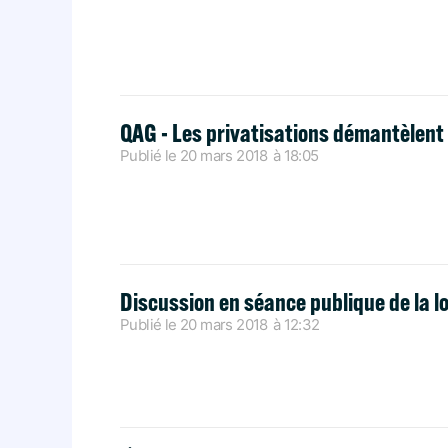
QAG - Les privatisations démantèlent 
Publié le
20 mars 2018
à
18:05
Discussion en séance publique de la l
Publié le
20 mars 2018
à
12:32