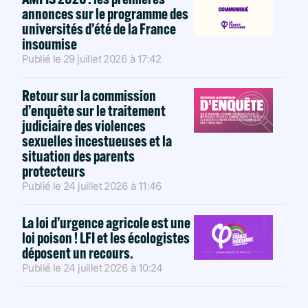
annonces sur le programme des
universités d’été de la France
insoumise
Publié le
29 juillet 2026
à
17:42
Retour sur la commission
d’enquête sur le traitement
judiciaire des violences
sexuelles incestueuses et la
situation des parents
protecteurs
Publié le
24 juillet 2026
à
11:46
La loi d’urgence agricole est une
loi poison ! LFI et les écologistes
déposent un recours.
Publié le
24 juillet 2026
à
10:24