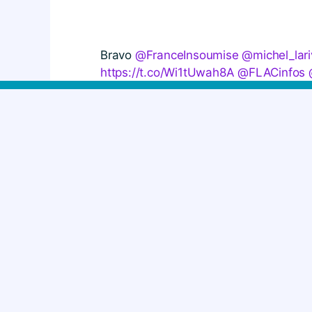
Bravo
@FranceInsoumise
@michel_lari
https://t.co/Wi1tUwah8A
@FLACinfos
— No Corrida (@no_corrida)
February 
SOU
Votre soutien est essentiel 
France. Faites un 