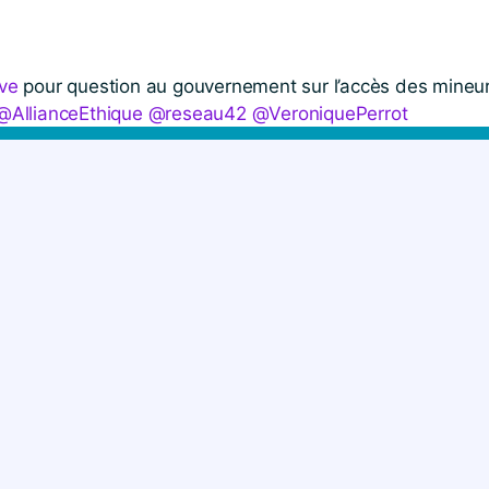
ve
pour question au gouvernement sur l’accès des mineur
@AllianceEthique
@reseau42
@VeroniquePerrot
1, 2018
TENEZ LA FRANCE INSOUMI
pour permettre à la France insoumise de continuer à m
don pour nous soutenir et agir à nos côtés. Votre don 
FAIRE UN DON