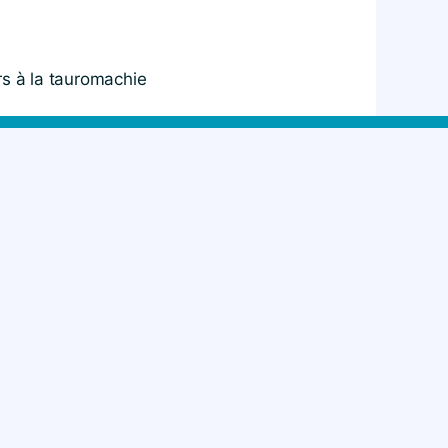
s à la tauromachie
SE !
ener ses campagnes partout en
peut tout changer !