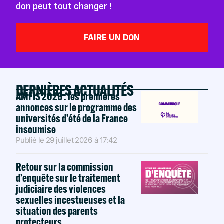
don peut tout changer !
FAIRE UN DON
DERNIÈRES ACTUALITÉS
AMFIS 2026 : les premières
annonces sur le programme des
universités d’été de la France
insoumise
Publié le
29 juillet 2026
à
17:42
Retour sur la commission
d’enquête sur le traitement
judiciaire des violences
sexuelles incestueuses et la
situation des parents
protecteurs