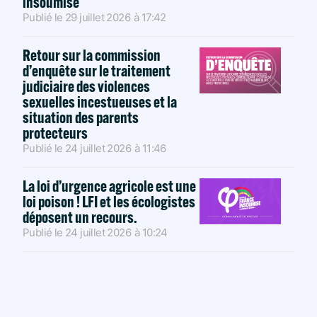
insoumise
Publié le
29 juillet 2026
à
17:42
Retour sur la commission
d’enquête sur le traitement
judiciaire des violences
sexuelles incestueuses et la
situation des parents
protecteurs
Publié le
24 juillet 2026
à
11:46
La loi d’urgence agricole est une
loi poison ! LFI et les écologistes
déposent un recours.
Publié le
24 juillet 2026
à
10:24