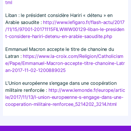
tml
Liban : le président considère Hariri « détenu » en
Arabie saoudite :
http://​www​.lefigaro​.fr/​f​l​a​s​h​-​a​c​t​u​/​2​0​1​7​
/​1​1​/​1​5​/​9​7​0​0​1​-​2​0​1​7​1​1​1​5​F​I​L​W​W​W​0​0​1​2​9​-​l​i​b​a​n​-​l​e​-​p​r​e​s​i​d​e​n​
t​-​c​o​n​s​i​d​e​r​e​-​h​a​r​i​r​i​-​d​e​t​e​n​u​-​e​n​-​a​r​a​b​i​e​-​s​a​o​u​d​i​t​e​.​php
Emmanuel Macron accepte le titre de chanoine du
Latran :
https://​www​.la​-croix​.com/​R​e​l​i​g​i​o​n​/​C​a​t​h​o​l​i​c​i​s​m​
e​/​P​a​p​e​/​E​m​m​a​n​u​e​l​-​M​a​c​r​o​n​-​a​c​c​e​p​t​e​-​t​i​t​r​e​-​c​h​a​n​o​i​n​e​-​L​a​t​r​
a​n​-​2​0​1​7​-​1​1​-​0​2​-​1​2​0​0​8​8​9​025
L’Union européenne s’engage dans une coopération
militaire renforcée :
http://​www​.lemonde​.fr/​e​u​r​o​p​e​/​a​r​t​i​c​
l​e​/​2​0​1​7​/​1​1​/​1​3​/​l​-​u​n​i​o​n​-​e​u​r​o​p​e​e​n​n​e​-​s​-​e​n​g​a​g​e​-​d​a​n​s​-​u​n​e​-​
c​o​o​p​e​r​a​t​i​o​n​-​m​i​l​i​t​a​i​r​e​-​r​e​n​f​o​r​c​e​e​_​5​2​1​4​2​0​2​_​3​2​1​4​.​h​tml