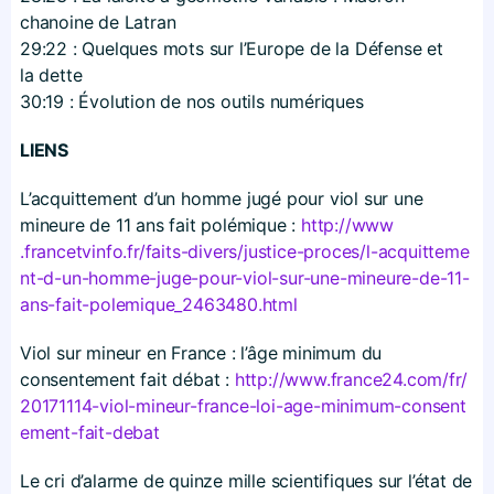
chanoine de Latran
29:22 : Quelques mots sur l’Europe de la Défense et
la dette
30:19 : Évolution de nos outils numériques
LIENS
L’acquittement d’un homme jugé pour viol sur une
mineure de 11 ans fait polémique :
http://​www​
.francetvinfo​.fr/​f​a​i​t​s​-​d​i​v​e​r​s​/​j​u​s​t​i​c​e​-​p​r​o​c​e​s​/​l​-​a​c​q​u​i​t​t​e​m​e​
n​t​-​d​-​u​n​-​h​o​m​m​e​-​j​u​g​e​-​p​o​u​r​-​v​i​o​l​-​s​u​r​-​u​n​e​-​m​i​n​e​u​r​e​-​d​e​-​1​1​-​
a​n​s​-​f​a​i​t​-​p​o​l​e​m​i​q​u​e​_​2​4​6​3​4​8​0​.​h​tml
Viol sur mineur en France : l’âge minimum du
consentement fait débat :
http://​www​.france24​.com/​f​r​/​
2​0​1​7​1​1​1​4​-​v​i​o​l​-​m​i​n​e​u​r​-​f​r​a​n​c​e​-​l​o​i​-​a​g​e​-​m​i​n​i​m​u​m​-​c​o​n​s​e​n​t​
e​m​e​n​t​-​f​a​i​t​-​d​e​bat
Le cri d’alarme de quinze mille scientifiques sur l’état de