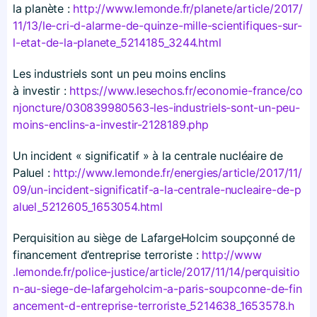
la planète :
http://​www​.lemonde​.fr/​p​l​a​n​e​t​e​/​a​r​t​i​c​l​e​/​2​0​1​7​/​
1​1​/​1​3​/​l​e​-​c​r​i​-​d​-​a​l​a​r​m​e​-​d​e​-​q​u​i​n​z​e​-​m​i​l​l​e​-​s​c​i​e​n​t​i​f​i​q​u​e​s​-​s​u​r​-​
l​-​e​t​a​t​-​d​e​-​l​a​-​p​l​a​n​e​t​e​_​5​2​1​4​1​8​5​_​3​2​4​4​.​h​tml
Les industriels sont un peu moins enclins
à investir :
https://​www​.lesechos​.fr/​e​c​o​n​o​m​i​e​-​f​r​a​n​c​e​/​c​o​
n​j​o​n​c​t​u​r​e​/​0​3​0​8​3​9​9​8​0​5​6​3​-​l​e​s​-​i​n​d​u​s​t​r​i​e​l​s​-​s​o​n​t​-​u​n​-​p​e​u​-​
m​o​i​n​s​-​e​n​c​l​i​n​s​-​a​-​i​n​v​e​s​t​i​r​-​2​1​2​8​1​8​9​.​php
Un incident « significatif » à la centrale nucléaire de
Paluel :
http://​www​.lemonde​.fr/​e​n​e​r​g​i​e​s​/​a​r​t​i​c​l​e​/​2​0​1​7​/​1​1​/​
0​9​/​u​n​-​i​n​c​i​d​e​n​t​-​s​i​g​n​i​f​i​c​a​t​i​f​-​a​-​l​a​-​c​e​n​t​r​a​l​e​-​n​u​c​l​e​a​i​r​e​-​d​e​-​p​
a​l​u​e​l​_​5​2​1​2​6​0​5​_​1​6​5​3​0​5​4​.​h​tml
Perquisition au siège de LafargeHolcim soupçonné de
financement d’entreprise terroriste :
http://​www​
.lemonde​.fr/​p​o​l​i​c​e​-​j​u​s​t​i​c​e​/​a​r​t​i​c​l​e​/​2​0​1​7​/​1​1​/​1​4​/​p​e​r​q​u​i​s​i​t​i​o​
n​-​a​u​-​s​i​e​g​e​-​d​e​-​l​a​f​a​r​g​e​h​o​l​c​i​m​-​a​-​p​a​r​i​s​-​s​o​u​p​c​o​n​n​e​-​d​e​-​f​i​n​
a​n​c​e​m​e​n​t​-​d​-​e​n​t​r​e​p​r​i​s​e​-​t​e​r​r​o​r​i​s​t​e​_​5​2​1​4​6​3​8​_​1​6​5​3​5​7​8​.​h​