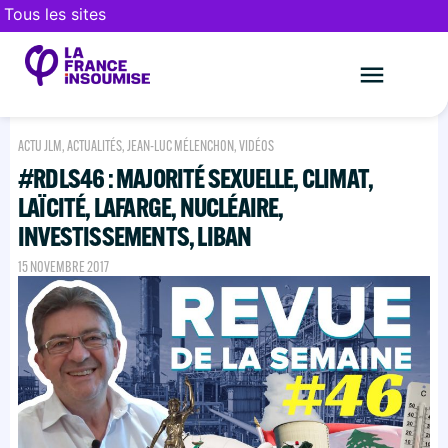
Tous les sites
Le mouveme
FAIRE UN DON
ACTU JLM
,
ACTUALITÉS
,
JEAN-LUC MÉLENCHON
,
VIDÉOS
#RDLS46 : MAJORITÉ SEXUELLE, CLIMAT,
LAÏCITÉ, LAFARGE, NUCLÉAIRE,
INVESTISSEMENTS, LIBAN
15 NOVEMBRE 2017