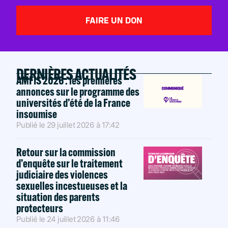
FAIRE UN DON
DERNIÈRES ACTUALITÉS
AMFIS 2026 : les premières
annonces sur le programme des
universités d’été de la France
insoumise
Publié le
29 juillet 2026
à
17:42
Retour sur la commission
d’enquête sur le traitement
judiciaire des violences
sexuelles incestueuses et la
situation des parents
protecteurs
Publié le
24 juillet 2026
à
11:46