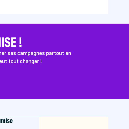
SE !
ener ses campagnes partout en
peut tout changer !
oumise