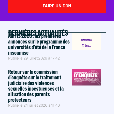
FAIRE UN DON
DERNIÈRES ACTUALITÉS
AMFIS 2026 : les premières
annonces sur le programme des
universités d’été de la France
insoumise
Publié le
29 juillet 2026
à
17:42
Retour sur la commission
d’enquête sur le traitement
judiciaire des violences
sexuelles incestueuses et la
situation des parents
protecteurs
Publié le
24 juillet 2026
à
11:46