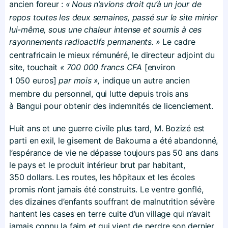
ancien foreur :
«
Nous n’avions droit qu’à un jour de
repos toutes les deux semaines, passé sur le site minier
lui-même, sous une chaleur intense et soumis à ces
rayonnements radioactifs permanents.
»
Le cadre
centrafricain le mieux rémunéré, le directeur adjoint du
site, touchait
«
700 000 francs CFA
[environ
1 050 euros]
par mois
»,
indique un autre ancien
membre du personnel, qui lutte depuis trois ans
à Bangui pour obtenir des indemnités de licenciement.
Huit ans et une guerre civile plus tard, M. Bozizé est
parti en exil, le gisement de Bakouma a été abandonné,
l’espérance de vie ne dépasse toujours pas 50 ans dans
le pays et le produit intérieur brut par habitant,
350 dollars. Les routes, les hôpitaux et les écoles
promis n’ont jamais été construits. Le ventre gonflé,
des dizaines d’enfants souffrant de malnutrition sévère
hantent les cases en terre cuite d’un village qui n’avait
jamais connu la faim et qui vient de perdre son dernier