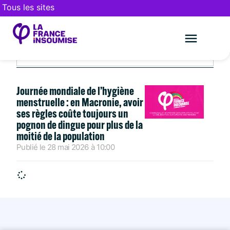
Tous les sites
MAI 28, 2026
Le mouveme
FAIRE UN DON
Journée mondiale de l’hygiène
menstruelle : en Macronie, avoir
ses règles coûte toujours un
pognon de dingue pour plus de la
moitié de la population
Publié le
28 mai 2026
à
10:00