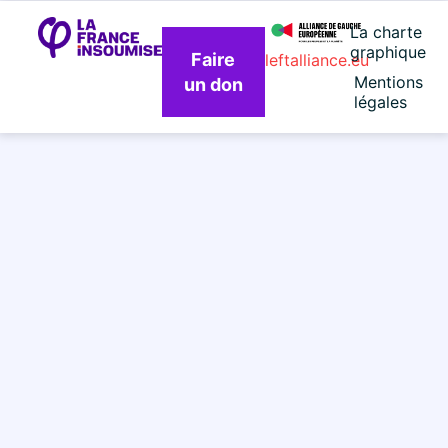
La charte
graphique
Faire
leftalliance.eu
Mentions
un don
légales