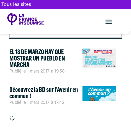
Tous les sites
MARS 1, 2017
Le mouveme
FAIRE UN DON
EL 18 DE MARZO HAY QUE
MOSTRAR UN PUEBLO EN
MARCHA
Publié le
1 mars 2017
à
19:58
Découvrez la BD sur l’Avenir en
commun !
Publié le
1 mars 2017
à
17:42