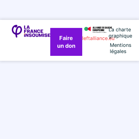
La charte
graphique
Faire
leftalliance.eu
Mentions
un don
légales