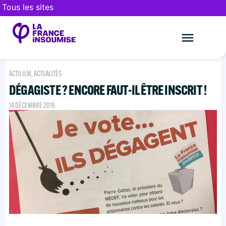
Tous les sites
Le mouveme
FAIRE UN DON
ACTU JLM
,
ACTUALITÉS
DÉGAGISTE ? ENCORE FAUT-IL ÊTRE INSCRIT !
14 DÉCEMBRE 2016