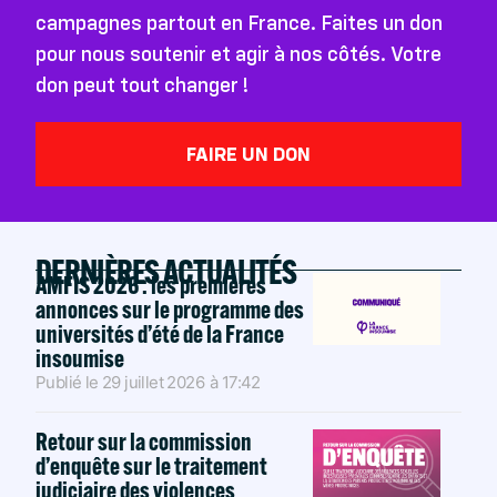
campagnes partout en France. Faites un don
pour nous soutenir et agir à nos côtés. Votre
don peut tout changer !
FAIRE UN DON
DERNIÈRES ACTUALITÉS
AMFIS 2026 : les premières
annonces sur le programme des
universités d’été de la France
insoumise
Publié le
29 juillet 2026
à
17:42
Retour sur la commission
d’enquête sur le traitement
judiciaire des violences