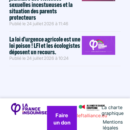
sexuelles incestueuses et la
situation des parents
protecteurs
Publié le
24 juillet 2026
à
11:46
La loi d’urgence agricole est une
loi poison ! LFI et les écologistes
déposent un recours.
Publié le
24 juillet 2026
à
10:24
La charte
graphique
Faire
leftalliance.eu
Mentions
un don
légales