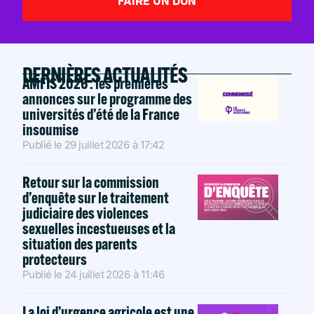
FAIRE UN DON
DERNIÈRES ACTUALITÉS
AMFIS 2026 : les premières
annonces sur le programme des
universités d’été de la France
insoumise
Publié le
29 juillet 2026
à
17:42
Retour sur la commission
d’enquête sur le traitement
judiciaire des violences
sexuelles incestueuses et la
situation des parents
protecteurs
Publié le
24 juillet 2026
à
11:46
La loi d’urgence agricole est une