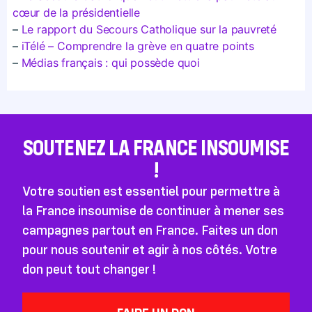
cœur de la présidentielle
–
Le rapport du Secours Catholique sur la pauvreté
–
iTélé – Comprendre la grève en quatre points
–
Médias français : qui possède quoi
SOUTENEZ LA FRANCE INSOUMISE
!
Votre soutien est essentiel pour permettre à
la France insoumise de continuer à mener ses
campagnes partout en France. Faites un don
pour nous soutenir et agir à nos côtés. Votre
don peut tout changer !