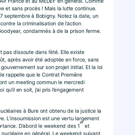
n d’Air France et au MEDEF en général. Comme
e et sans procès ! Mais la lutte continue.
e 27 septembre à Bobigny. Notez la date, un
ntre la criminalisation de l’action
e Goodyear, condamnés à de la prison ferme.
pas dissoute dans l’été. Elle existe
oût, après avoir été adoptée en force, sans
uvernement sur son projet initial. Et la loi
 Je rappelle que le Contrat Première
dront un meeting commun le mercredi
u’il en soit, j’ai pris l’engagement
cléaires à Bure ont obtenu de la justice la
ye. L’insoumission est une vertu largement
er
ortance. D’abord le weekend des 1
et
du nucléaire en général. Le weekend suivant,