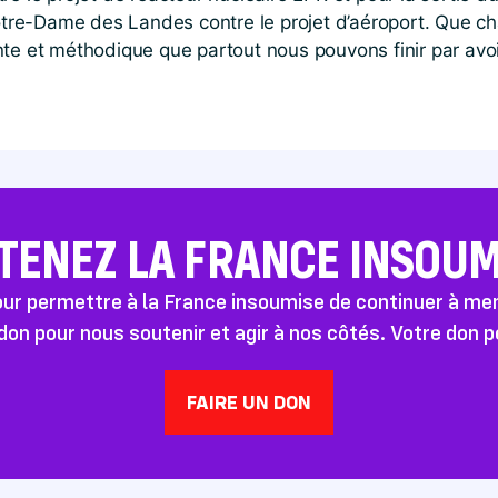
re-Dame des Landes contre le projet d’aéroport. Que cha
iente et méthodique que partout nous pouvons finir par avoi
TENEZ LA FRANCE INSOUMI
pour permettre à la France insoumise de continuer à m
don pour nous soutenir et agir à nos côtés. Votre don 
FAIRE UN DON