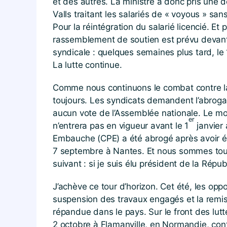
et des autres. La ministre a donc pris une 
Valls traitant les salariés de « voyous » sa
Pour la réintégration du salarié licencié. Et
rassemblement de soutien est prévu devant le
syndicale : quelques semaines plus tard, le
La lutte continue.
Comme nous continuons le combat contre la l
toujours. Les syndicats demandent l’abrogati
aucun vote de l’Assemblée nationale. Le mou
er
n’entrera pas en vigueur avant le 1
janvier 
Embauche (CPE) a été abrogé après avoir é
7 septembre à Nantes. Et nous sommes tous ap
suivant : si je suis élu président de la Républ
J’achève ce tour d’horizon. Cet été, les op
suspension des travaux engagés et la remise
répandue dans le pays. Sur le front des lu
2 octobre à Flamanville, en Normandie, cont