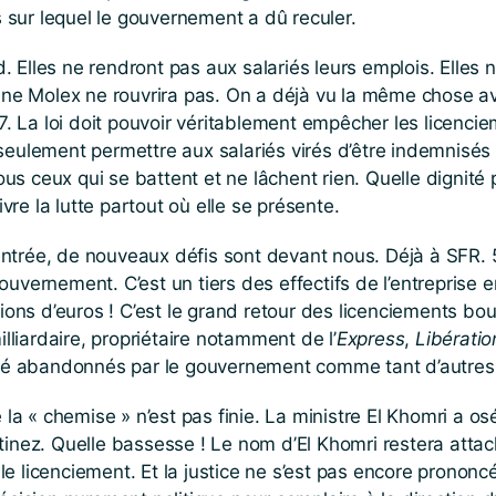
sur lequel le gouvernement a dû reculer.
rd. Elles ne rendront pas aux salariés leurs emplois. Elles
ine Molex ne rouvrira pas. On a déjà vu la même chose avec
La loi doit pouvoir véritablement empêcher les licenciem
 seulement permettre aux salariés virés d’être indemnis
tous ceux qui se battent et ne lâchent rien. Quelle dignité 
re la lutte partout où elle se présente.
e rentrée, de nouveaux défis sont devant nous. Déjà à SFR.
uvernement. C’est un tiers des effectifs de l’entreprise e
ions d’euros ! C’est le grand retour des licenciements bour
illiardaire, propriétaire notamment de l’
Express
,
Libératio
été abandonnés par le gouvernement comme tant d’autres a
 la « chemise » n’est pas finie. La ministre El Khomri a os
inez. Quelle bassesse ! Le nom d’El Khomri restera attach
é le licenciement. Et la justice ne s’est pas encore pronon