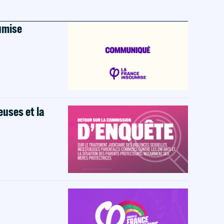
oumise
euses et la