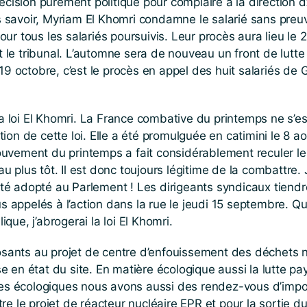
décision purement politique pour complaire à la directio
ns savoir, Myriam El Khomri condamne le salarié sans preuv
 pour tous les salariés poursuivis. Leur procès aura lieu l
 tribunal. L’automne sera de nouveau un front de lutte co
 19 octobre, c’est le procès en appel des huit salariés d
oi El Khomri. La France combative du printemps ne s’est 
on de cette loi. Elle a été promulguée en catimini le 8 a
vement du printemps a fait considérablement reculer le go
au plus tôt. Il est donc toujours légitime de la combattre.
té adopté au Parlement ! Les dirigeants syndicaux tien
pelés à l’action dans la rue le jeudi 15 septembre. Quoi q
ique, j’abrogerai la loi El Khomri.
posants au projet de centre d’enfouissement des déchets nu
 en état du site. En matière écologique aussi la lutte pa
ttes écologiques nous avons aussi des rendez-vous d’imp
re le projet de réacteur nucléaire EPR et pour la sortie 