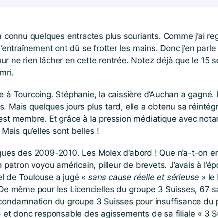
a connu quelques entractes plus souriants. Comme j’ai reg
d’entraînement ont dû se frotter les mains. Donc j’en par
 pour ne rien lâcher en cette rentrée. Notez déjà que le 1
mri.
 à Tourcoing. Stéphanie, la caissière d’Auchan a gagné. En 
. Mais quelques jours plus tard, elle a obtenu sa réintég
 est membre. Et grâce à la pression médiatique avec nota
 Mais qu’elles sont belles !
iques des 2009-2010. Les Molex d’abord ! Que n’a-t-on en
 patron voyou américain, pilleur de brevets. J’avais à l’ép
pel de Toulouse a jugé «
sans cause réelle et sérieuse
» le 
De même pour les Licencielles du groupe 3 Suisses, 67 sal
 condamnation du groupe 3 Suisses pour insuffisance du p
 et donc responsable des agissements de sa filiale « 3 Su