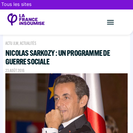
Tous les sites
Le mouveme
FAIRE UN DON
ACTU JLM
,
ACTUALITÉS
NICOLAS SARKOZY : UN PROGRAMME DE
GUERRE SOCIALE
23 AOÛT 2016