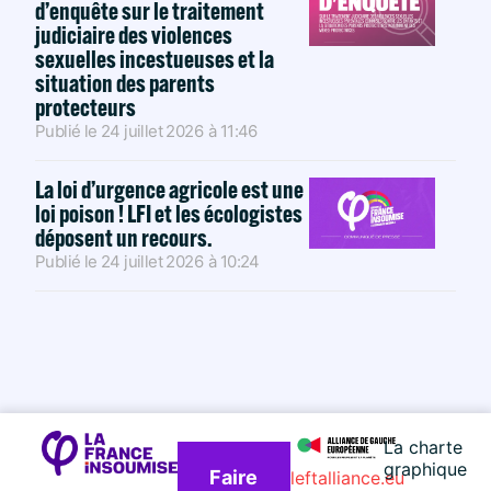
d’enquête sur le traitement
judiciaire des violences
sexuelles incestueuses et la
situation des parents
protecteurs
Publié le
24 juillet 2026
à
11:46
La loi d’urgence agricole est une
loi poison ! LFI et les écologistes
déposent un recours.
Publié le
24 juillet 2026
à
10:24
La charte
graphique
Faire
leftalliance.eu