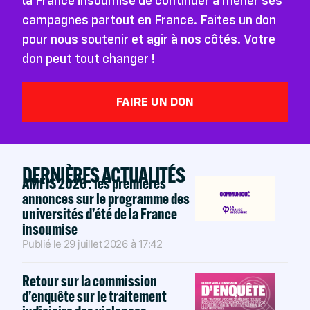
la France insoumise de continuer à mener ses
campagnes partout en France. Faites un don
pour nous soutenir et agir à nos côtés. Votre
don peut tout changer !
FAIRE UN DON
DERNIÈRES ACTUALITÉS
AMFIS 2026 : les premières
annonces sur le programme des
universités d’été de la France
insoumise
Publié le
29 juillet 2026
à
17:42
Retour sur la commission
d’enquête sur le traitement