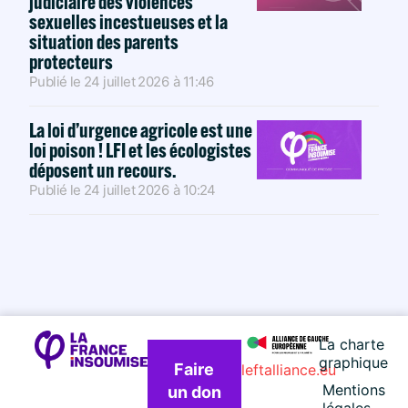
judiciaire des violences
sexuelles incestueuses et la
situation des parents
protecteurs
Publié le
24 juillet 2026
à
11:46
La loi d’urgence agricole est une
loi poison ! LFI et les écologistes
déposent un recours.
Publié le
24 juillet 2026
à
10:24
La charte
graphique
Faire
leftalliance.eu
Mentions
un don