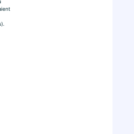
u
ient
).