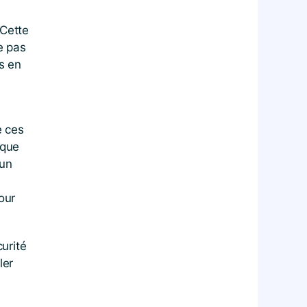
 Cette
te pas
us en
e ces
ique
 un
our
urité
ler