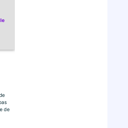
 le
ude
 pas
ce de