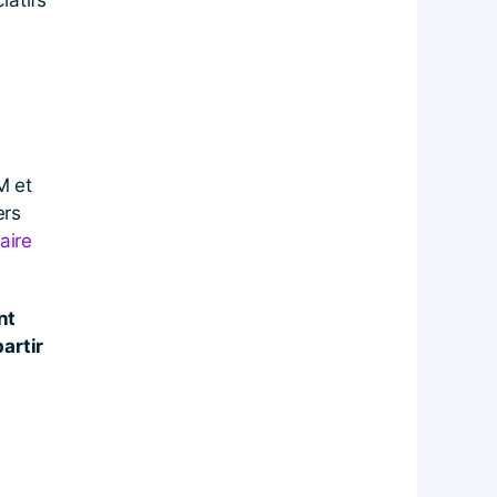
iatifs
M et
ers
aire
nt
artir