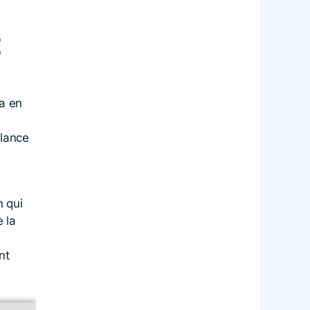
E
a en
llance
 qui
e la
nt