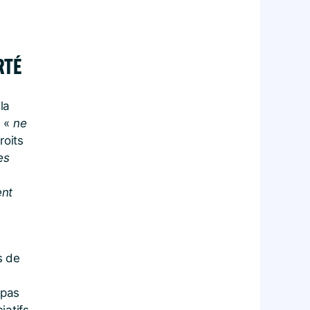
RTÉ
la
 «
ne
roits
es
ent
s de
 pas