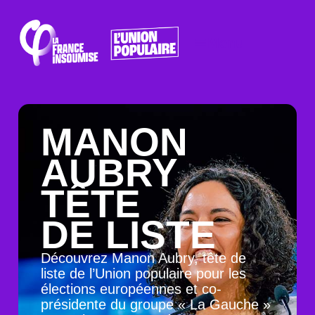
Menu
MANON
AUBRY
TÊTE
DE LISTE
Découvrez Manon Aubry, tête de
liste de l’Union populaire pour les
élections européennes et co-
présidente du groupe « La Gauche »