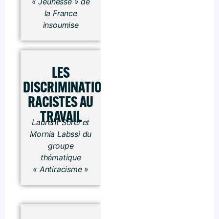
« Jeunesse » de
la France
insoumise
LES
DISCRIMINATIONS
RACISTES AU
TRAVAIL
Laurent Sorel et
Mornia Labssi du
groupe
thématique
« Antiracisme »