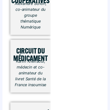
COOPÉRATIVES
Alexandre Schon,
co-animateur du
groupe
thématique
Numérique
CIRCUIT DU
MÉDICAMENT
Karim Khelfaoui,
médecin et co-
animateur du
livret Santé de la
France insoumise