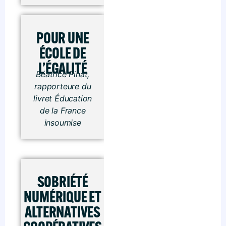
POUR UNE
ÉCOLE DE
L’ÉGALITÉ
Béatrice Pinat,
rapporteure du
livret Éducation
de la France
insoumise
SOBRIÉTÉ
NUMÉRIQUE ET
ALTERNATIVES