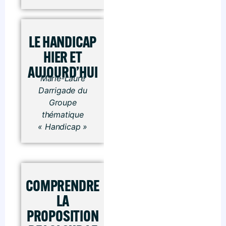
LE HANDICAP
HIER ET
AUJOURD’HUI
Marie-Laure
Darrigade du
Groupe
thématique
« Handicap »
COMPRENDRE
LA
PROPOSITION