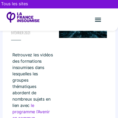
Tous les sites
LES FORMATIONS
INSOUMISES
Le mouveme
FAIRE UN DON
9 FÉVRIER 2021
Retrouvez les vidéos
des formations
insoumises dans
lesquelles les
groupes
thématiques
abordent de
nombreux sujets en
lien avec
le
programme l’Avenir