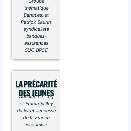
Groupe
thématique
Banques, et
Patrick Saurin,
syndicaliste
banques-
assurances
SUC BPCE
LA PRÉCARITÉ
DES JEUNES
Aurélien Le Coq
et Emma Salley
du livret Jeunesse
de la France
insoumise