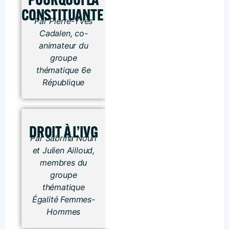
CONSTITUANTE ?
Par Pierre-Yves
Cadalen, co-
animateur du
groupe
thématique 6e
République
DROIT À L’IVG
Par Sabrina Nouri
et Julien Ailloud,
membres du
groupe
thématique
Égalité Femmes-
Hommes