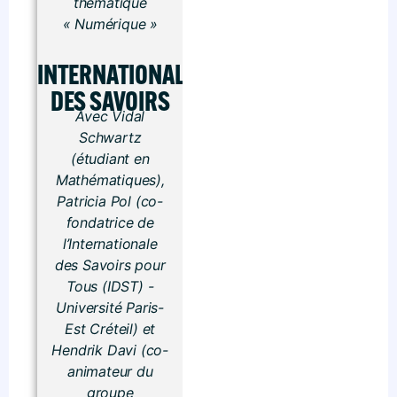
thématique
« Numérique »
INTERNATIONALE
DES SAVOIRS
Avec Vidal
Schwartz
(étudiant en
Mathématiques),
Patricia Pol (co-
fondatrice de
l’Internationale
des Savoirs pour
Tous (IDST) -
Université Paris-
Est Créteil) et
Hendrik Davi (co-
animateur du
groupe