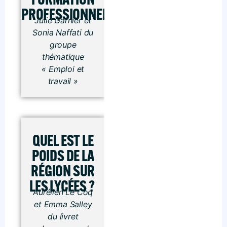
PROFESSIONNELLE ?
Julie Garnier et
Sonia Naffati du
groupe
thématique
« Emploi et
travail »
QUEL EST LE
POIDS DE LA
RÉGION SUR
LES LYCÉES ?
Aurélien Le Coq
et Emma Salley
du livret