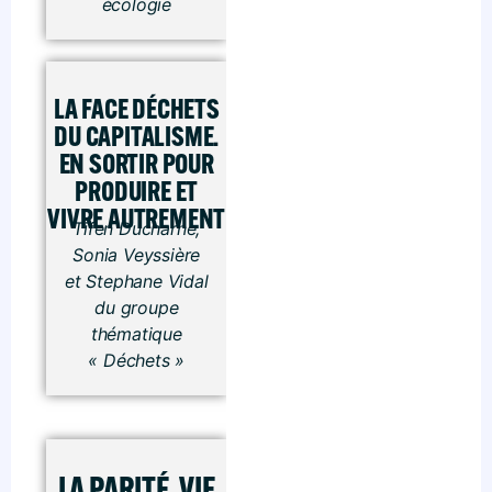
écologie
LA FACE DÉCHETS
DU CAPITALISME.
EN SORTIR POUR
PRODUIRE ET
VIVRE AUTREMENT
Tifen Ducharne,
Sonia Veyssière
et Stephane Vidal
du groupe
thématique
« Déchets »
LA PARITÉ, VIE