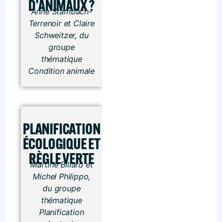
D’ANIMAUX ?
Anne Stambach-
Terrenoir et Claire
Schweitzer, du
groupe
thématique
Condition animale
PLANIFICATION
ÉCOLOGIQUE ET
RÈGLE VERTE
Martine Billard et
Michel Philippo,
du groupe
thématique
Planification