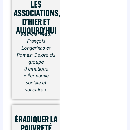
LES
ASSOCIATIONS,
D’HIER ET
AUJOURD’HUI
Patricia Neau,
François
Longérinas et
Romain Delore du
groupe
thématique
« Économie
sociale et
solidaire »
ÉRADIQUER LA
PAUVRETÉ