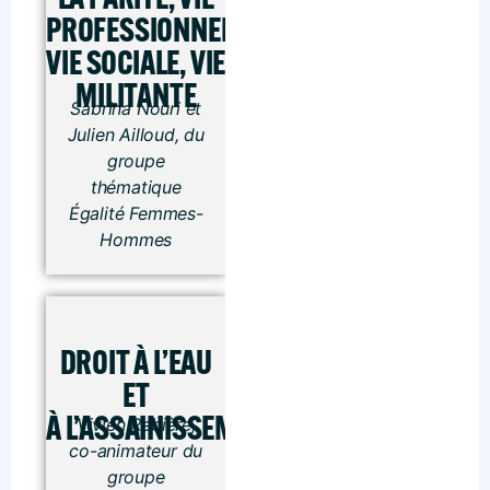
PROFESSIONNELLE,
VIE SOCIALE, VIE
MILITANTE
Sabrina Nouri et
Julien Ailloud, du
groupe
thématique
Égalité Femmes-
Hommes
DROIT À L’EAU
ET
À L’ASSAINISSEMENT
Vivien Rebière,
co-animateur du
groupe