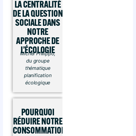
LA CENTRALITÉ
DE LA QUESTION
SOCIALE DANS
NOTRE
APPROCHE DE
L’ÉCOLOGIE
Michel Philippo,
du groupe
thématique
planification
écologique
POURQUOI
RÉDUIRE NOTRE
CONSOMMATION