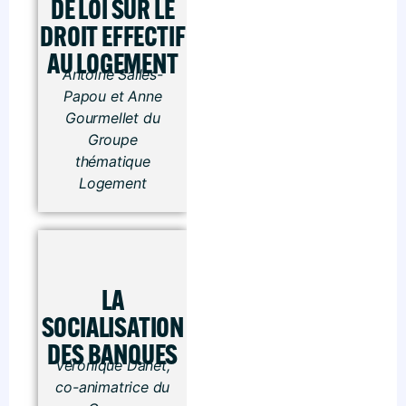
DE LOI SUR LE
DROIT EFFECTIF
AU LOGEMENT
Antoine Salles-
Papou et Anne
Gourmellet du
Groupe
thématique
Logement
LA
SOCIALISATION
DES BANQUES
Véronique Danet,
co-animatrice du