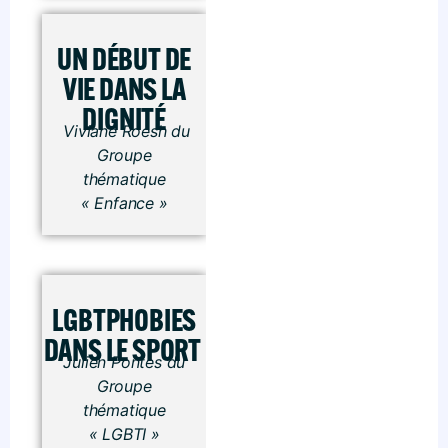
UN DÉBUT DE
VIE DANS LA
DIGNITÉ
Viviane Roesh du
Groupe
thématique
« Enfance »
LGBTPHOBIES
DANS LE SPORT
Julien Pontes du
Groupe
thématique
« LGBTI »