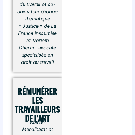
du travail et co-
animateur Groupe
thématique
« Justice » de La
France insoumise
et Meriem
Ghenim, avocate
spécialisée en
droit du travail
RÉMUNÉRER
LES
TRAVAILLEURS
DE L’ART
Martin
Mendiharat et