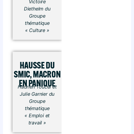
Victoire
Diethelm
du
Groupe
thématique
« Culture »
HAUSSE DU
SMIC, MACRON
EN PANIQUE
Hadrien Toucel et
Julie Garnier du
Groupe
thématique
« Emploi et
travail »