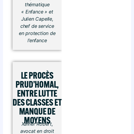
thématique
« Enfance » et
Julien Capelle,
chef de service
en protection de
l’enfance
LE PROCÈS
PRUD’HOMAL,
ENTRE LUTTE
DES CLASSES ET
MANQUE DE
MOYENS
Xavier Robert,
avocat en droit