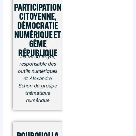
PARTICIPATION
CITOYENNE,
DÉMOCRATIE
NUMÉRIQUE ET
6ÈME
RÉPUBLIQUE
Jill Maud Royer,
responsable des
outils numériques
et Alexandre
Schon du groupe
thématique
numérique
POURQUOI LA