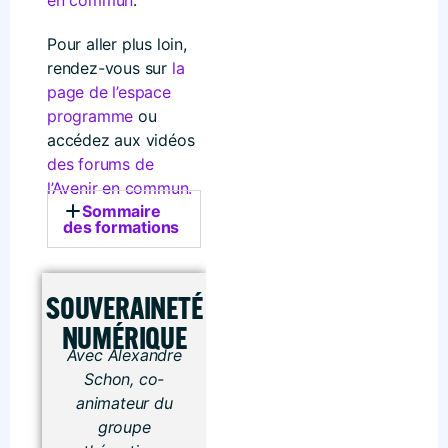
en commun
.
Pour aller plus loin,
rendez-vous sur
la
page de l’espace
programme
ou
accédez aux vidéos
des forums de
l’Avenir en commun.
Sommaire
des formations
SOUVERAINETÉ
NUMÉRIQUE
Avec Alexandre
Schon, co-
animateur du
groupe