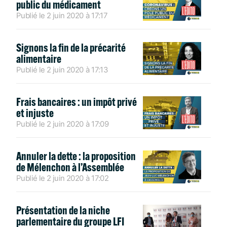
public du médicament
Publié le
2 juin 2020
à
17:17
Signons la fin de la précarité
alimentaire
Publié le
2 juin 2020
à
17:13
Frais bancaires : un impôt privé
et injuste
Publié le
2 juin 2020
à
17:09
Annuler la dette : la proposition
de Mélenchon à l’Assemblée
Publié le
2 juin 2020
à
17:02
Présentation de la niche
parlementaire du groupe LFI