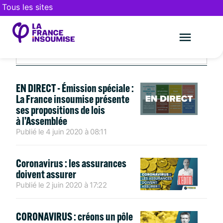
Tous les sites
NICHE PARLEMENTAIRE 2020
Le mouveme
FAIRE UN DON
EN DIRECT - Émission spéciale :
La France insoumise présente
ses propositions de lois
à l’Assemblée
Publié le
4 juin 2020
à
08:11
Coronavirus : les assurances
doivent assurer
Publié le
2 juin 2020
à
17:22
CORONAVIRUS : créons un pôle