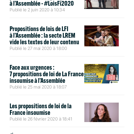
à l’Assemblée - #LoisFi2020
Publié le
2 juin 2020
à
10:34
Propositions de lois de LFI
à l’Assemblée : la secte LREM
vide les textes de leur contenu
Publié le
27 mai 2020
à
18:00
Face aux urgences :
7 propositions de loi de La France
insoumise à l’Assemblée
Publié le
25 mai 2020
à
18:07
Les propositions de loi de la
France insoumise
Publié le
26 février 2020
à
18:41