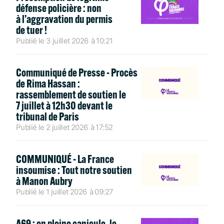
défense policière : non
à l’aggravation du permis
de tuer !
Publié le
3 juillet 2026
à
10:21
Communiqué de Presse - Procès
de Rima Hassan :
rassemblement de soutien le
7 juillet à 12h30 devant le
tribunal de Paris
Publié le
2 juillet 2026
à
17:52
COMMUNIQUÉ - La France
insoumise : Tout notre soutien
à Manon Aubry
Publié le
1 juillet 2026
à
09:27
A69 : en pleine canicule, le