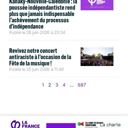
Kanaky-Nouvelle-Calédonie : la
poussée indépendantiste rend
plus que jamais indispensable
l’achèvement du processus
d’indépendance
Publié le
28 juin 2026
à
23:34
Revivez notre concert
antiraciste à l’occasion de la
Fête de la musique !
Publié le
25 juin 2026
à
11:48
1
2
3
4
…
687
La charte