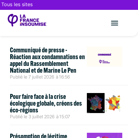
Tous les sites
ACTUALITÉS
Mouvement
Assemblée
DFI au Parlement européen
Les communiqués
Le mouveme
FAIRE UN DON
Communiqué de presse -
Réaction aux condamnations en
appel du Rassemblement
National et de Marine Le Pen
Publié le
7 juillet 2026
à
16:56
Pour faire face à la crise
écologique globale, créons des
éco-régions
Publié le
3 juillet 2026
à
15:07
Présomption de légitime