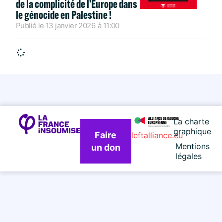
de la complicité de l’Europe dans
le génocide en Palestine !
Publié le
13 janvier 2026
à
11:00
La charte
graphique
Faire
leftalliance.eu
Mentions
un don
légales