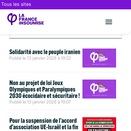
Tous les sites
JANVIER 13, 2026
Le mouveme
FAIRE UN DON
Solidarité avec le peuple iranien
Publié le
13 janvier 2026
à
19:22
Non au projet de loi Jeux
Olympiques et Paralympiques
2030 écocidaire et sécuritaire !
Publié le
13 janvier 2026
à
19:07
Pour la suspension de l’accord
d’association UE-Israël et la fin