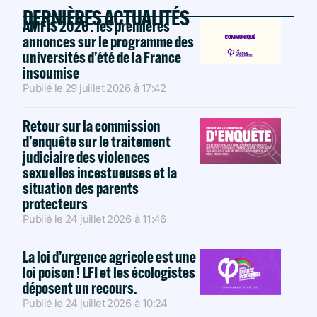
DERNIÈRES ACTUALITÉS
AMFIS 2026 : les premières
annonces sur le programme des
universités d’été de la France
insoumise
Publié le
29 juillet 2026
à
17:42
Retour sur la commission
d’enquête sur le traitement
judiciaire des violences
sexuelles incestueuses et la
situation des parents
protecteurs
Publié le
24 juillet 2026
à
11:46
La loi d’urgence agricole est une
loi poison ! LFI et les écologistes
déposent un recours.
Publié le
24 juillet 2026
à
10:24