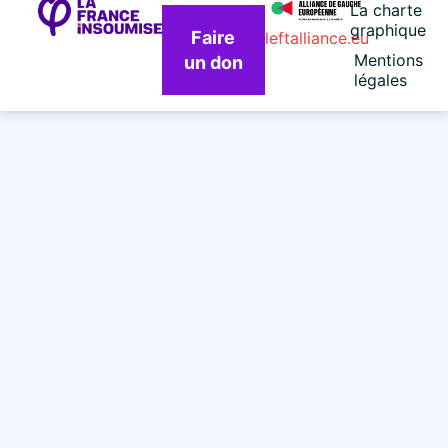
La charte
graphique
Faire
leftalliance.eu
Mentions
un don
légales