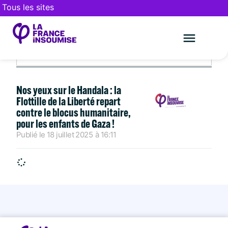
Tous les sites
JUILLET 18, 2025
Le mouveme
FAIRE UN DON
Nos yeux sur le Handala : la
Flottille de la Liberté repart
contre le blocus humanitaire,
pour les enfants de Gaza !
Publié le
18 juillet 2025
à
16:11