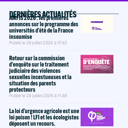
DERNIÈRES ACTUALITÉS
AMFIS 2026 : les premières
annonces sur le programme des
universités d’été de la France
insoumise
Publié le
29 juillet 2026
à
17:42
Retour sur la commission
d’enquête sur le traitement
judiciaire des violences
sexuelles incestueuses et la
situation des parents
protecteurs
Publié le
24 juillet 2026
à
11:46
La loi d’urgence agricole est une
loi poison ! LFI et les écologistes
déposent un recours.