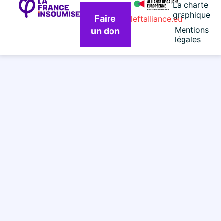
La charte
graphique
Faire
leftalliance.eu
Mentions
un don
légales