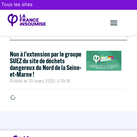
Tous les sites
MARS 13, 2025
Le mouveme
FAIRE UN DON
Non à l’extension par le groupe
SUEZ du site de déchets
dangereux du Nord de la Seine-
et-Marne !
Publié le
13 mars 2025
à
19:16