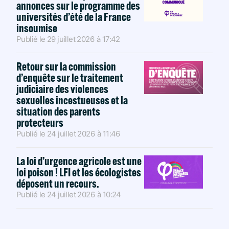
annonces sur le programme des
universités d’été de la France
insoumise
Publié le
29 juillet 2026
à
17:42
Retour sur la commission
d’enquête sur le traitement
judiciaire des violences
sexuelles incestueuses et la
situation des parents
protecteurs
Publié le
24 juillet 2026
à
11:46
La loi d’urgence agricole est une
loi poison ! LFI et les écologistes
déposent un recours.
Publié le
24 juillet 2026
à
10:24