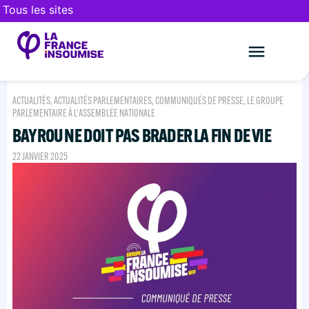
Tous les sites
Le mouveme
FAIRE UN DON
ACTUALITÉS
,
ACTUALITÉS PARLEMENTAIRES
,
COMMUNIQUÉS DE PRESSE
,
LE GROUPE
PARLEMENTAIRE À L'ASSEMBLÉE NATIONALE
BAYROU NE DOIT PAS BRADER LA FIN DE VIE
22 JANVIER 2025