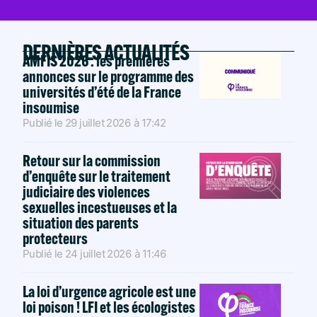
DERNIÈRES ACTUALITÉS
AMFIS 2026 : les premières
annonces sur le programme des
universités d’été de la France
insoumise
Publié le
29 juillet 2026
à
17:42
Retour sur la commission
d’enquête sur le traitement
judiciaire des violences
sexuelles incestueuses et la
situation des parents
protecteurs
Publié le
24 juillet 2026
à
11:46
La loi d’urgence agricole est une
loi poison ! LFI et les écologistes