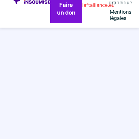
graphique
Faire
leftalliance.eu
Mentions
un don
légales