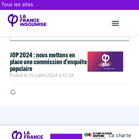
Tous les sites
JUILLET 25, 2024
Le mouveme
FAIRE UN DON
JOP 2024 : nous mettons en
place une commission d’enquête
populaire
Publié le
25 juillet 2024
à
12:34
La charte