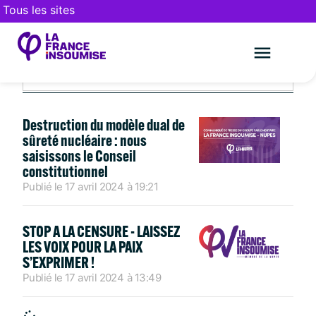
Tous les sites
AVRIL 17, 2024
Le mouveme
FAIRE UN DON
Destruction du modèle dual de
sûreté nucléaire : nous
saisissons le Conseil
constitutionnel
Publié le
17 avril 2024
à
19:21
STOP A LA CENSURE - LAISSEZ
LES VOIX POUR LA PAIX
S’EXPRIMER !
Publié le
17 avril 2024
à
13:49