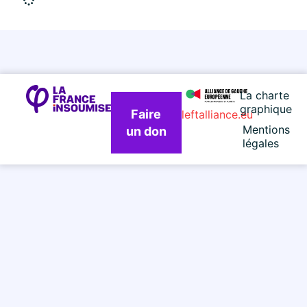
La charte
graphique
Faire
leftalliance.eu
Mentions
un don
légales