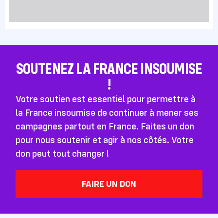
SOUTENEZ LA FRANCE INSOUMISE
!
Votre soutien est essentiel pour permettre à
la France insoumise de continuer à mener ses
campagnes partout en France. Faites un don
pour nous soutenir et agir à nos côtés. Votre
don peut tout changer !
FAIRE UN DON