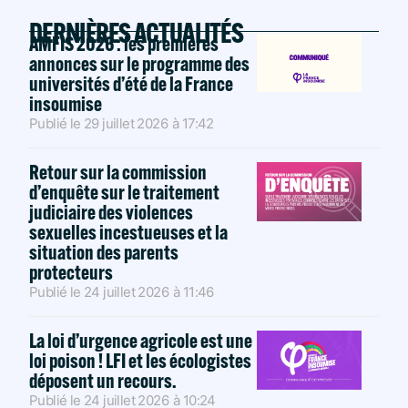
DERNIÈRES ACTUALITÉS
AMFIS 2026 : les premières
annonces sur le programme des
universités d’été de la France
insoumise
Publié le
29 juillet 2026
à
17:42
Retour sur la commission
d’enquête sur le traitement
judiciaire des violences
sexuelles incestueuses et la
situation des parents
protecteurs
Publié le
24 juillet 2026
à
11:46
La loi d’urgence agricole est une
loi poison ! LFI et les écologistes
déposent un recours.
Publié le
24 juillet 2026
à
10:24