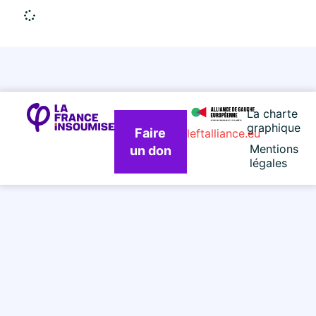
La charte
graphique
Faire
leftalliance.eu
Mentions
un don
légales