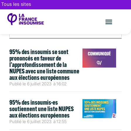
Tous les sites
JUILLET 6, 2023
Le mouveme
FAIRE UN DON
95% des insoumis se sont
prononcés en faveur de
l’approfondissement de la
NUPES avec une liste commune
aux élections européennes
Publié le
6 juillet 2023
à
16:02
95% des insoumis·es
soutiennent une liste NUPES
aux élections européennes
Publié le
6 juillet 2023
à
12:55