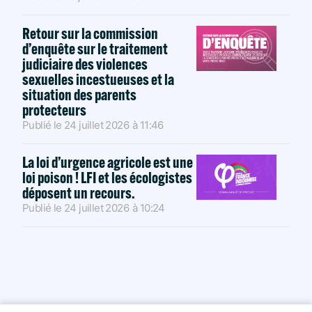
Retour sur la commission
d’enquête sur le traitement
judiciaire des violences
sexuelles incestueuses et la
situation des parents
protecteurs
Publié le
24 juillet 2026
à
11:46
La loi d’urgence agricole est une
loi poison ! LFI et les écologistes
déposent un recours.
Publié le
24 juillet 2026
à
10:24