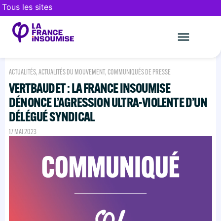
Tous les sites
Le mouveme
FAIRE UN DON
ACTUALITÉS
,
ACTUALITÉS DU MOUVEMENT
,
COMMUNIQUÉS DE PRESSE
VERTBAUDET : LA FRANCE INSOUMISE
DÉNONCE L’AGRESSION ULTRA-VIOLENTE D’UN
DÉLÉGUÉ SYNDICAL
17 MAI 2023