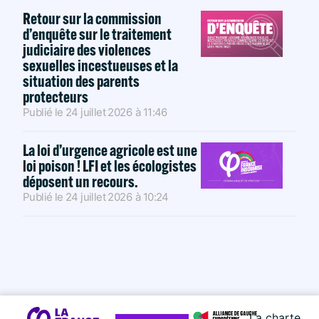
Retour sur la commission
d’enquête sur le traitement
judiciaire des violences
sexuelles incestueuses et la
situation des parents
protecteurs
Publié le
24 juillet 2026
à
11:46
La loi d’urgence agricole est une
loi poison ! LFI et les écologistes
déposent un recours.
Publié le
24 juillet 2026
à
10:24
La charte