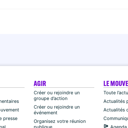
AGIR
LE MOUV
Créer ou rejoindre un
Toute l’act
groupe d’action
mentaires
Actualités 
Créer ou rejoindre un
ouvement
Actualités
événement
 presse
Communiqu
Organisez votre réunion
nal
publique
Agenda 